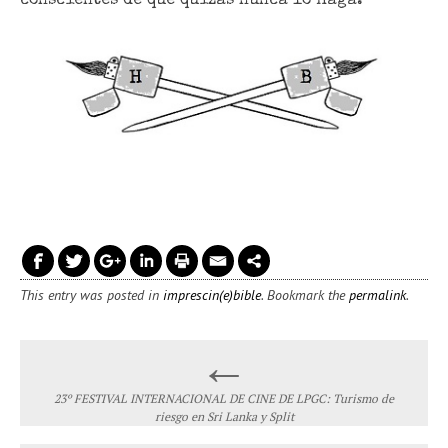
conscientes de que quizás nunca lo haga.
This entry was posted in
imprescin(e)bible
. Bookmark the
permalink
.
←
Post navigation
23º FESTIVAL INTERNACIONAL DE CINE DE LPGC: Turismo de
riesgo en Sri Lanka y Split