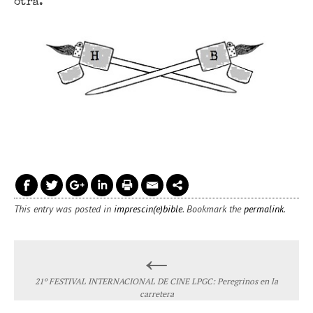
otra.
This entry was posted in
imprescin(e)bible
. Bookmark the
permalink
.
←
Post navigation
21º FESTIVAL INTERNACIONAL DE CINE LPGC: Peregrinos en la
carretera