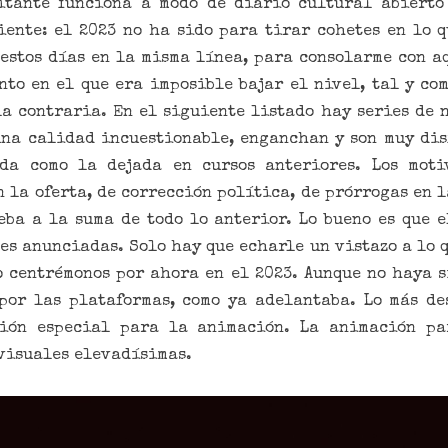
itante funciona a modo de diario cultural abierto 
iente: el 2023 no ha sido para tirar cohetes en lo qu
estos días en la misma línea, para consolarme con 
to en el que era imposible bajar el nivel, tal y co
la contraria. En el siguiente listado hay series de n
 una calidad incuestionable, enganchan y son muy dis
da como la dejada en cursos anteriores. Los moti
 la oferta, de corrección política, de prórrogas en l
eba a la suma de todo lo anterior. Lo bueno es que e
es anunciadas. Solo hay que echarle un vistazo a lo 
o centrémonos por ahora en el 2023. Aunque no haya 
por las plataformas, como ya adelantaba. Lo más de
ción especial para la animación. La animación pa
visuales elevadísimas.