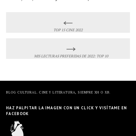
←
Post navigation
TOP 15 CINE 2022
→
MIS LECTURAS PREFERIDAS DE 2022: TOP 10
BLOG CULTURAL. CINE Y LITERATURA, SIEMPRE XH O XB.
HAZ PALPITAR LA IMAGEN CON UN CLICK Y VISÍTAME EN
FACEBOOK