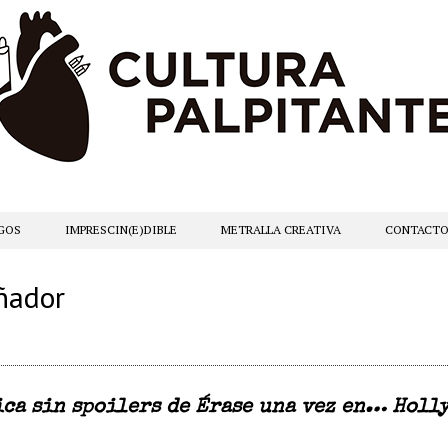
GOS
IMPRESCIN(E)DIBLE
METRALLA CREATIVA
CONTACT
ñador
ica sin spoilers de Érase una vez en… Holl