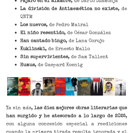
Pájaro en el alambre
, de Darío Dzamonja
La división de Antimemética no existe
, de
QNTM
Los nuevos
, de Pedro Mairal
El niño resentido
, de César González
Han cantado bingo
, de Lana Corujo
Kuklinski
, de Ernesto Mallo
Sin supervivientes
, de Sam Tallent
Humus
, de Gaspard Koenig
Ya sin más,
las diez mejores obras literarias que
han surgido y he atesorado a lo largo de 2025
,
con alguna concesión especial a reediciones
cuando la primera tirada resulta ignorada y el